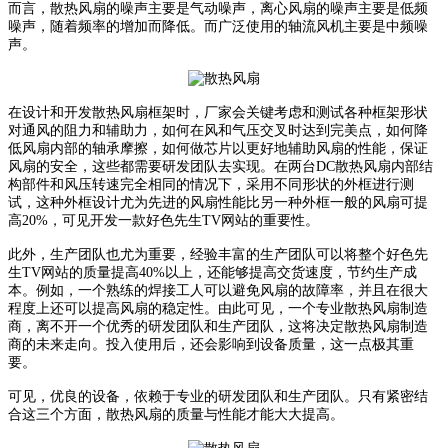
而言，散热风扇的噪声主要是气动噪声，离心风扇的噪声主要是低频
噪声，随着频率的增加而降低。而广泛使用的轴流风机主要是中频噪
声。
在设计和开发散热风扇框架时，厂家会关键考虑和测试各种框架形状
对通风的阻力和辅助力，如何在风和气压交叉时达到完美点，如何降
低风扇内部的轴承摩擦，如何做芯片以更好地辅助风扇的性能，保证
风扇的安全，这些都需要研发团队去实现。在两台DC散热风扇内部结
构部件和风压转速完全相同的情况下，采用不同形状的外框进行测
试，这种外框设计尤为先进的风扇性能比另一种外框一般的风扇可提
高20%，可见开发一款好色先生TV网站的重要性。
此外，生产团队也尤为重要，经验丰富的生产团队可以将整个好色先
生TV网站的质量提高40%以上，还能够提高交货速度，节约生产成
本。例如，一个熟练的焊接工人可以避免风扇的故障率，并且在很大
程度上还可以提高风扇的稳定性。由此可见，一个专业散热风扇制造
商，离不开一个优秀的研发团队和生产团队，这将决定散热风扇制造
商的未来走向。投入使用后，还会影响到设备质量，这一点极其重
要。
可见，优良的设备，依赖于专业的研发团队和生产团队。只有紧密结
合这三个方面，散热风扇的质量与性能才能大大提高。